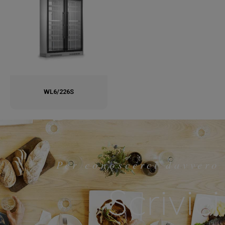
WL6/226S
Per conoscerci davvero
Scrivici