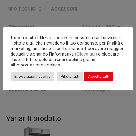
INFO TECNICHE
ACCESSORI
Dimensioni
247 × 55 × 260 cm
Il nostro sito utilizza Cookies necessari a far funzionare
Temperatura
+4/+16°C
il sito e altri, che richiedono il tuo consenso, per finalità di
marketing, analitici e di performance. Puoi avere maggiori
Porte
3
dettagli visionando l’informativa
(Clicca qui)
e bloccare
l'uso di tutti o solo di alcuni cookies grazie
Unità Condensatrice
a bordo
all'impostazione cookies.
Impostazioni cookie
Rifiuta tutti
Accetta tutti
Versione
A PARETE
Capacità interna
480 bottiglie
Varianti prodotto