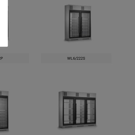
2P
WL6/222S