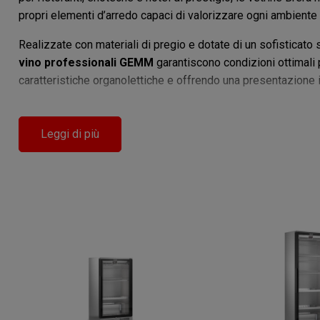
propri elementi d’arredo capaci di valorizzare ogni ambiente c
Realizzate con materiali di pregio e dotate di un sofisticato
vino professionali GEMM
garantiscono condizioni ottimali p
caratteristiche organolettiche e offrendo una presentazione
Caratteristiche Distintive delle Vetrine Vino Brera
Leggi di più
Design esclusivo e finiture di pregio, ideali per ambienti
Controllo elettronico della temperatura, per una conser
Illuminazione LED a basso consumo, per un’esposizion
Modularità e personalizzazione per ogni esigenza.
Scegliere le
vetrine vino Brera di GEMM
significa investir
compromessi, elevando l’esperienza di degustazione e valor
Scopri l’intera gamma di vetrine professionali GEMM e conta