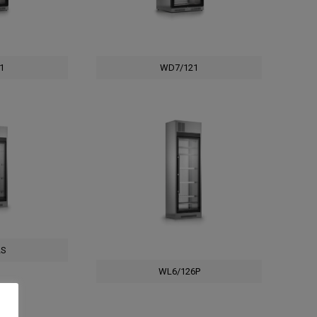
1
WD7/121
2S
WL6/126P