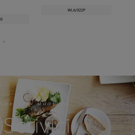
WL6/322P
6S
>
noscerci davvero
Scrivici