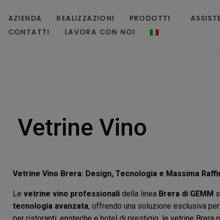
AZIENDA
REALIZZAZIONI
PRODOTTI
ASSIST
CONTATTI
LAVORA CON NOI
Vetrine Vino
Vetrine Vino Brera
: Design, Tecnologia e Massima Raff
Le
vetrine vino professionali
della linea
Brera di GEMM
s
tecnologia avanzata
, offrendo una soluzione esclusiva per
per ristoranti, enoteche e hotel di prestigio, le vetrine Brera