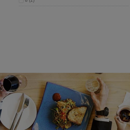
8
(
2
)