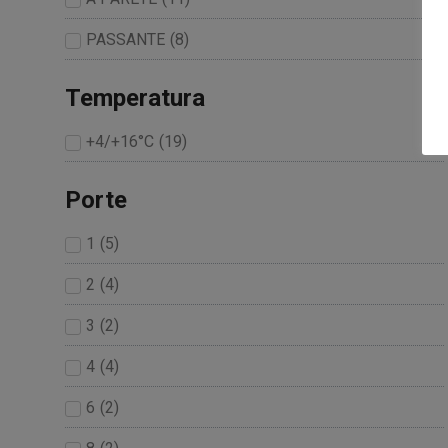
PASSANTE
(
8
)
Temperatura
+4/+16°C
(
19
)
Porte
1
(
5
)
2
(
4
)
3
(
2
)
4
(
4
)
6
(
2
)