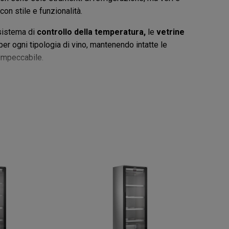
on stile e funzionalità.
 sistema di
controllo della temperatura,
le
vetrine
er ogni tipologia di vino, mantenendo intatte le
 impeccabile.
 raffinati.
vazione perfetta.
e elegante e accattivante.
e in qualità, innovazione e un’estetica senza
izzando ogni bottiglia.
ttaci per una soluzione personalizzata.