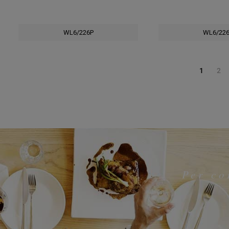
WL6/226P
WL6/22
1
2
Per co