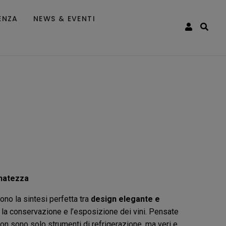
ENZA
NEWS & EVENTI
inatezza
ono la sintesi perfetta tra
design elegante e
 la conservazione e l’esposizione dei vini. Pensate
 non sono solo strumenti di refrigerazione, ma veri e