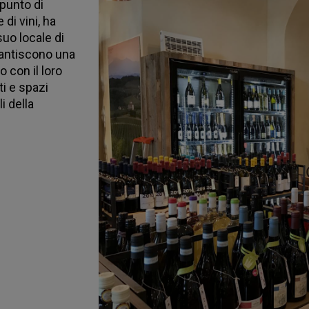
punto di
di vini, ha
uo locale di
arantiscono una
 con il loro
ti e spazi
i della