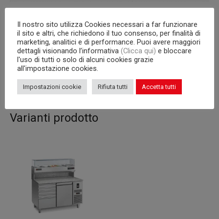
Porte
3
Il nostro sito utilizza Cookies necessari a far funzionare
Unità Condensatrice
a bordo
il sito e altri, che richiedono il tuo consenso, per finalità di
marketing, analitici e di performance. Puoi avere maggiori
dettagli visionando l’informativa
(Clicca qui)
e bloccare
Capacità interna
griglie 600×400 mm
l'uso di tutti o solo di alcuni cookies grazie
all'impostazione cookies.
Corpo
710
Impostazioni cookie
Rifiuta tutti
Accetta tutti
Varianti prodotto