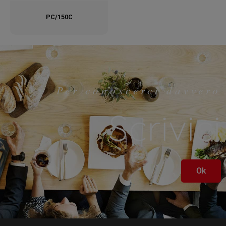
PC/150C
Per conoscerci davvero
Scrivici
Ok