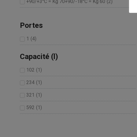
+90/+3°C = Kg 70+90/-18°C = Kg 60
(
2
)
Portes
1
(
4
)
Capacité (l)
102
(
1
)
234
(
1
)
321
(
1
)
592
(
1
)