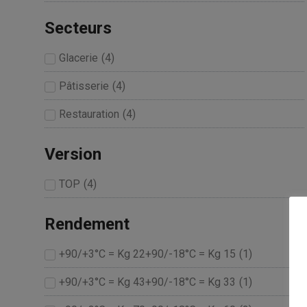
Secteurs
Glacerie
(
4
)
Pâtisserie
(
4
)
Restauration
(
4
)
Version
TOP
(
4
)
Rendement
+90/+3°C = Kg 22+90/-18°C = Kg 15
(
1
)
+90/+3°C = Kg 43+90/-18°C = Kg 33
(
1
)