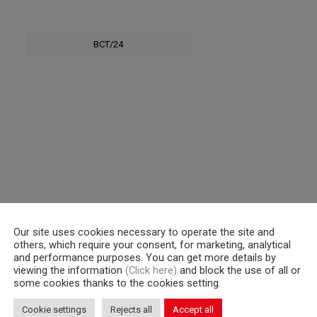
BCT/24
Our site uses cookies necessary to operate the site and
others, which require your consent, for marketing, analytical
and performance purposes. You can get more details by
viewing the information
(Click here)
and block the use of all or
some cookies thanks to the cookies setting.
Cookie settings
Rejects all
Accept all