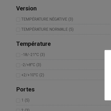
Version
TEMPÉRATURE NÉGATIVE
(
3
)
TEMPÉRATURE NORMALE
(
5
)
Température
-18/-21°C
(
3
)
-2/+8°C
(
3
)
+2/+10°C
(
2
)
Portes
1
(
5
)
2
(
3
)