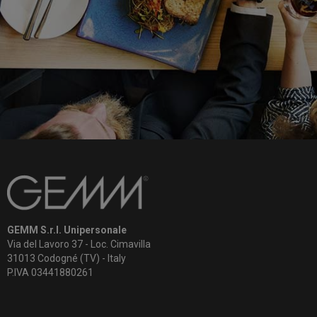
GEMM S.r.l. Unipersonale
Via del Lavoro 37 - Loc. Cimavilla
31013 Codogné (TV) - Italy
P.IVA 03441880261