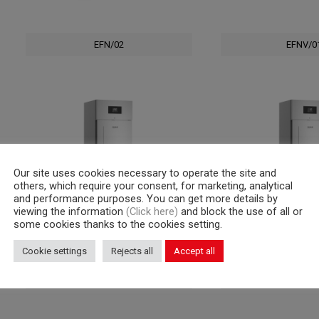
EFN/02
EFNV/0
Our site uses cookies necessary to operate the site and
others, which require your consent, for marketing, analytical
and performance purposes. You can get more details by
viewing the information
(Click here)
and block the use of all or
some cookies thanks to the cookies setting.
Cookie settings
Rejects all
Accept all
SFB/01
SFN/0