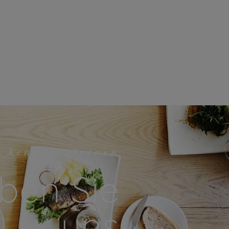
r kennenzulernen
ben Sie
uns