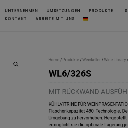
UNTERNEHMEN
UMSETZUNGEN
PRODUKTE
S
KONTAKT
ARBEITE MIT UNS
Home
/
Produkte
/
Weinkeller
/
Wine Library
WL6/326S
MIT RÜCKWAND AUSFÜ
KÜHLVITRINE FÜR WEINPRÄSENTATION: 
Flaschenkapazität 480. Technologie, De
Umgebung zu hervorheben. Hergestellt a
ermöglicht sie die optimale Lagerung je