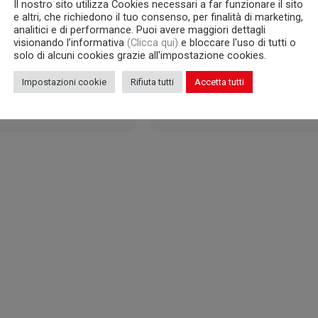
Il nostro sito utilizza Cookies necessari a far funzionare il sito
e altri, che richiedono il tuo consenso, per finalità di marketing,
analitici e di performance. Puoi avere maggiori dettagli
visionando l’informativa
(Clicca qui)
e bloccare l'uso di tutti o
solo di alcuni cookies grazie all'impostazione cookies.
Impostazioni cookie
Rifiuta tutti
Accetta tutti
WL6/322S
WL6/322P