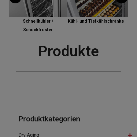
Schnellkühler /
Kühl- und Tiefkühlschränke
Gekü
Schockfroster
Unt
Produkte
Produktkategorien
Dry Aging