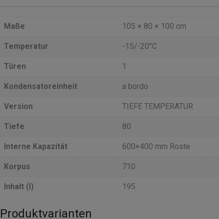
Maße
105 × 80 × 100 cm
Temperatur
-15/-20°C
Türen
1
Kondensatoreinheit
a bordo
Version
TIEFE TEMPERATUR
Tiefe
80
Interne Kapazität
600×400 mm Roste
Korpus
710
Inhalt (l)
195
Produktvarianten