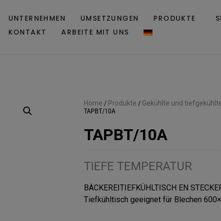
UNTERNEHMEN
UMSETZUNGEN
PRODUKTE
S
KONTAKT
ARBEITE MIT UNS
Home
/
Produkte
/
Gekühlte und tiefgekühlt
TAPBT/10A
TAPBT/10A
TIEFE TEMPERATUR
BÄCKEREITIEFKÜHLTISCH EN STECKER
Tiefkühltisch geeignet für Blechen 600