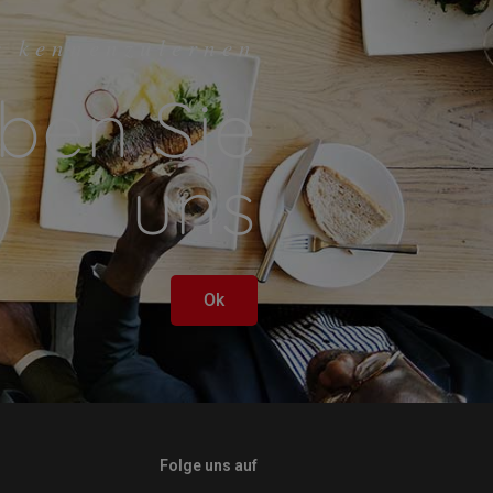
r kennenzulernen
ben Sie
uns
Ok
Folge uns auf