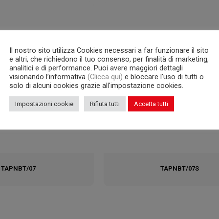
Il nostro sito utilizza Cookies necessari a far funzionare il sito
e altri, che richiedono il tuo consenso, per finalità di marketing,
analitici e di performance. Puoi avere maggiori dettagli
visionando l’informativa
(Clicca qui)
e bloccare l'uso di tutti o
solo di alcuni cookies grazie all'impostazione cookies.
Impostazioni cookie
Rifiuta tutti
Accetta tutti
TAPNBT/07
TAPNBT/07S