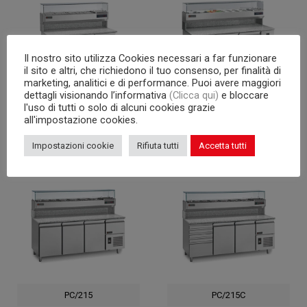
gewährleistet. Darüber hinaus ermöglicht die Modularität
der Elemente die Realisierung von Tischen nach
Kundenwunsch, mit unzähligen Designlösungen.
Il nostro sito utilizza Cookies necessari a far funzionare
Entdecken Sie das komplette Angebot von GEMM und
il sito e altri, che richiedono il tuo consenso, per finalità di
marketing, analitici e di performance. Puoi avere maggiori
nehmen Sie Kontakt mit uns auf, um einen Termin mit einem
dettagli visionando l’informativa
(Clicca qui)
e bloccare
Händler vor Ort zu vereinbaren und weitere Informationen
l'uso di tutti o solo di alcuni cookies grazie
PC/160
PC/200C
all'impostazione cookies.
über die Realisierung von qualitativ hochwertigen,
maßgeschneiderten Pizzatischen zu erhalten.
Impostazioni cookie
Rifiuta tutti
Accetta tutti
PC/215
PC/215C