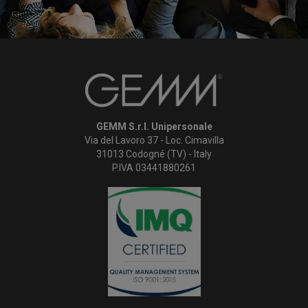
GEMM S.r.l. Unipersonale
Via del Lavoro 37 - Loc. Cimavilla
31013 Codogné (TV) - Italy
P.IVA 03441880261