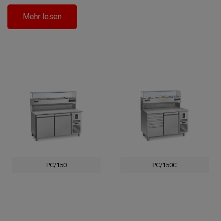
erlebt: All dies war möglich dank des ständigen Eingehens
Mehr lesen
auf die unmittelbaren Bedürfnisse der Pizzabäcker, um
ihnen direkt das Angebot eines äußerst zuverlässigen, aber
auch schönen und funktionellen Werkzeugs zu garantieren.
GEMM produziert Kühltische für Pizza in vielen
verschiedenen Varianten und Konfigurationen, um sich am
besten an jeden Arbeitsplatz anzupassen.
Der Kühltisch für die Pizzeria GEMM wurde entwickelt und
hergestellt, um alle Anforderungen des modernsten und
fortschrittlichsten Marktes zu erfüllen. Die Pizzatische von
GEMM sind mit Kühlsystemen ausgestattet, die speziell
entwickelt wurden, um die perfekte Aufbewahrung des
Pizzateigs zu gewährleisten und sie immer einsatzbereit
PC/150
PC/150C
zu halten. Zum Beispiel große
Granit-Arbeitsplatten
….
„HSS“ -Kühlsystem Helped Static System, das eine
perfekte Temperaturgleichmäßigkeit in dem Kühlraum, eine
gute relative Luftfeuchtigkeit sowie eine Energieeinsparung