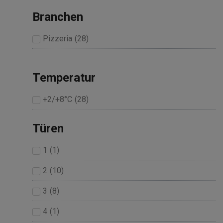
Branchen
Pizzeria
(
28
)
Temperatur
+2/+8°C
(
28
)
Türen
1
(
1
)
2
(
10
)
3
(
8
)
4
(
1
)