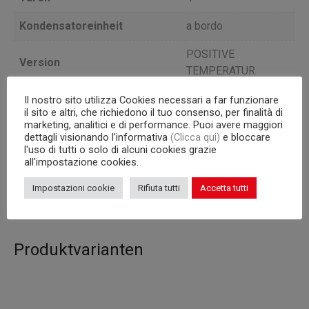
Kondensatoreinheit
a bordo
POSITIVE
Version
TEMPERATUR
Inhalt (l)
360
Il nostro sito utilizza Cookies necessari a far funzionare
il sito e altri, che richiedono il tuo consenso, per finalità di
marketing, analitici e di performance. Puoi avere maggiori
Tiefe
64
dettagli visionando l’informativa
(Clicca qui)
e bloccare
l'uso di tutti o solo di alcuni cookies grazie
Interne Kapazität
GN 1/1 Roste
all'impostazione cookies.
Korpus
480
Impostazioni cookie
Rifiuta tutti
Accetta tutti
Produktvarianten