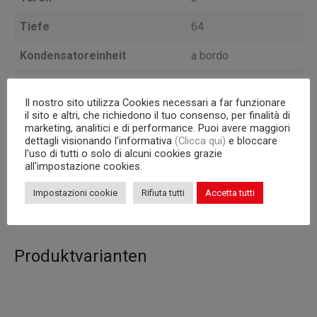
Tiefe
64
Kondensatoreinheit
a bordo
POSITIVE
Version
TEMPERATUR
Il nostro sito utilizza Cookies necessari a far funzionare
il sito e altri, che richiedono il tuo consenso, per finalità di
marketing, analitici e di performance. Puoi avere maggiori
Temperatur
-2/+8°C
dettagli visionando l’informativa
(Clicca qui)
e bloccare
l'uso di tutti o solo di alcuni cookies grazie
Inhalt (l)
255
all'impostazione cookies.
Korpus
480
Impostazioni cookie
Rifiuta tutti
Accetta tutti
Produktvarianten