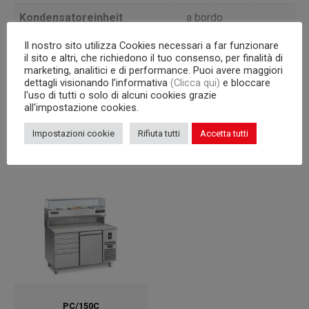
Kondensatoreinheit
a bordo
Il nostro sito utilizza Cookies necessari a far funzionare
Interne Kapazität
600×400 mm Roste
il sito e altri, che richiedono il tuo consenso, per finalità di
marketing, analitici e di performance. Puoi avere maggiori
Korpus
710
dettagli visionando l’informativa
(Clicca qui)
e bloccare
l'uso di tutti o solo di alcuni cookies grazie
all'impostazione cookies.
Impostazioni cookie
Rifiuta tutti
Accetta tutti
Produktvarianten
PC/150C