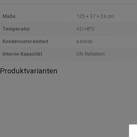
Maße
125 × 37 × 24 cm
Temperatur
+2/+8°C
Kondensatoreinheit
a bordo
Interne Kapazität
GN-Behältern
Produktvarianten