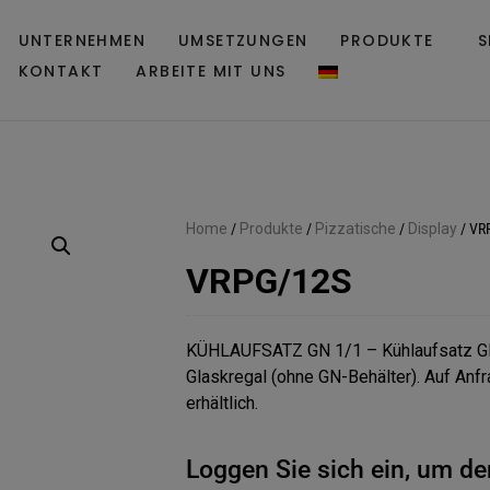
UNTERNEHMEN
UMSETZUNGEN
PRODUKTE
S
KONTAKT
ARBEITE MIT UNS
Home
/
Produkte
/
Pizzatische
/
Display
/
VR
VRPG/12S
KÜHLAUFSATZ GN 1/1 – Kühlaufsatz GN
Glaskregal (ohne GN-Behälter). Auf Anf
erhältlich.
Loggen Sie sich ein, um de