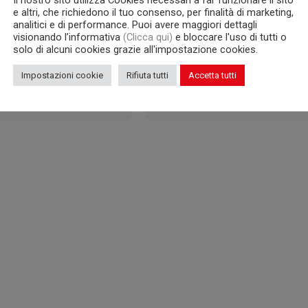
Il nostro sito utilizza Cookies necessari a far funzionare il sito
e altri, che richiedono il tuo consenso, per finalità di marketing,
analitici e di performance. Puoi avere maggiori dettagli
visionando l’informativa
(Clicca qui)
e bloccare l'uso di tutti o
solo di alcuni cookies grazie all'impostazione cookies.
Impostazioni cookie
Rifiuta tutti
Accetta tutti
VRPG/15S
VRPG/16S