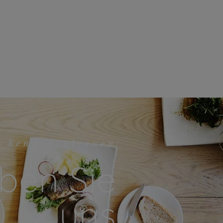
r kennenzulernen
ben Sie
uns