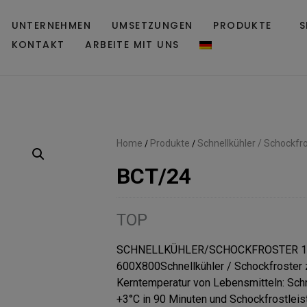
UNTERNEHMEN
UMSETZUNGEN
PRODUKTE
S
KONTAKT
ARBEITE MIT UNS
Home
/
Produkte
/
Schnellkühler / Schockfr
BCT/24
TOP
SCHNELLKÜHLER/SCHOCKFROSTER 12
600X800Schnellkühler / Schockfroster 
Kerntemperatur von Lebensmitteln: Schn
+3°C in 90 Minuten und Schockfrostleis