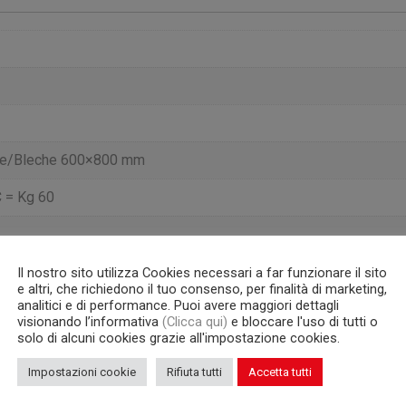
ste/Bleche 600×800 mm
 = Kg 60
Il nostro sito utilizza Cookies necessari a far funzionare il sito
e altri, che richiedono il tuo consenso, per finalità di marketing,
analitici e di performance. Puoi avere maggiori dettagli
visionando l’informativa
(Clicca qui)
e bloccare l'uso di tutti o
solo di alcuni cookies grazie all'impostazione cookies.
Impostazioni cookie
Rifiuta tutti
Accetta tutti