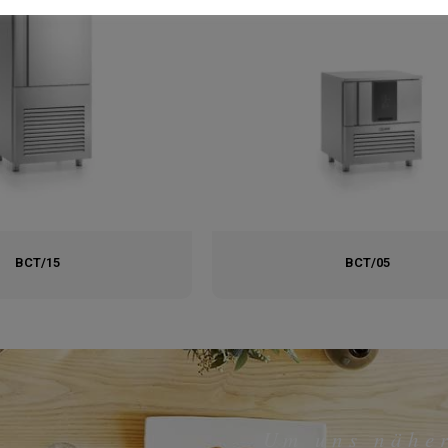
BCT/15
BCT/05
Um uns nähe