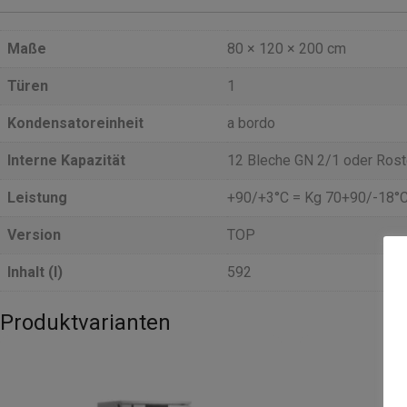
Maße
80 × 120 × 200 cm
Türen
1
Kondensatoreinheit
a bordo
Interne Kapazität
12 Bleche GN 2/1 oder Ro
Leistung
+90/+3°C = Kg 70+90/-18°C
Version
TOP
Inhalt (l)
592
Produktvarianten