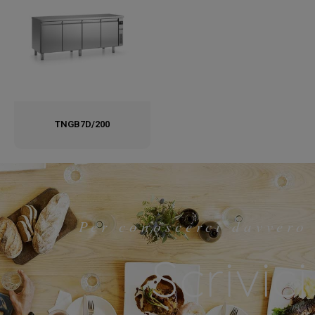
TNGB7D/200
Per conoscerci davvero
Scrivici