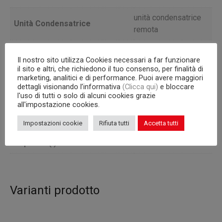
unità condensatrice
Unità Condensatrice
remota
BASSA
Versione
Il nostro sito utilizza Cookies necessari a far funzionare
TEMPERATURA
il sito e altri, che richiedono il tuo consenso, per finalità di
marketing, analitici e di performance. Puoi avere maggiori
Profondità
60
dettagli visionando l’informativa
(Clicca qui)
e bloccare
l'uso di tutti o solo di alcuni cookies grazie
Capacità interna
griglie 325×430 mm
all'impostazione cookies.
Corpo
665
Impostazioni cookie
Rifiuta tutti
Accetta tutti
Capacità (l)
220
Varianti prodotto