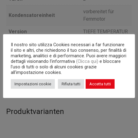
vorbereitet für
Kondensatoreinheit
Fernmotor
Version
TIEFE TEMPERATUR
Tiefe
60
Il nostro sito utilizza Cookies necessari a far funzionare
il sito e altri, che richiedono il tuo consenso, per finalità di
marketing, analitici e di performance. Puoi avere maggiori
Interne Kapazität
325×430 mm Roste
dettagli visionando l’informativa
(Clicca qui)
e bloccare
l'uso di tutti o solo di alcuni cookies grazie
Korpus
665
all'impostazione cookies.
Inhalt (l)
220
Impostazioni cookie
Rifiuta tutti
Accetta tutti
Produktvarianten