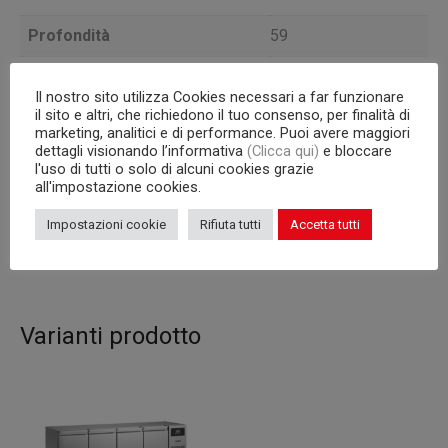
Profondità
59
Capacità interna
griglie 325×430 mm
Il nostro sito utilizza Cookies necessari a far funzionare
il sito e altri, che richiedono il tuo consenso, per finalità di
Corpo
665
marketing, analitici e di performance. Puoi avere maggiori
dettagli visionando l’informativa
(Clicca qui)
e bloccare
Porte
2
l'uso di tutti o solo di alcuni cookies grazie
all'impostazione cookies.
Unità Condensatrice
a bordo
Impostazioni cookie
Rifiuta tutti
Accetta tutti
Capacità (l)
220
Varianti prodotto