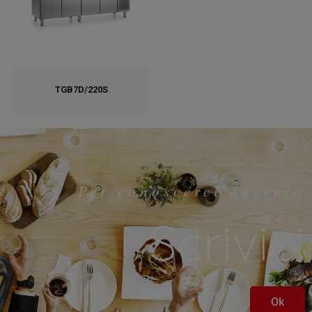
TGB7D/220S
Per conoscerci davvero
Scrivici
Ok