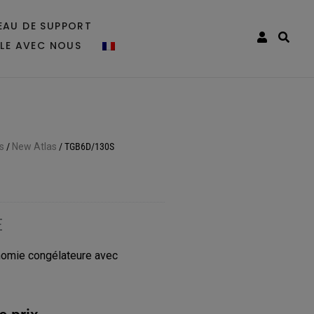
EAU DE SUPPORT
LLE AVEC NOUS
s
/
New Atlas
/
TGB6D/130S
E
omie congélateure avec