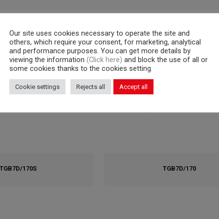
Our site uses cookies necessary to operate the site and
others, which require your consent, for marketing, analytical
and performance purposes. You can get more details by
viewing the information
(Click here)
and block the use of all or
some cookies thanks to the cookies setting.
Cookie settings
Rejects all
Accept all
TGB7D/170S
TGB7D/170