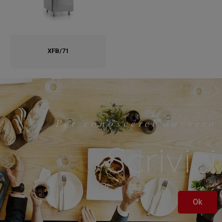
XFB/71
Per conoscerci davvero
Scrivici
Ok