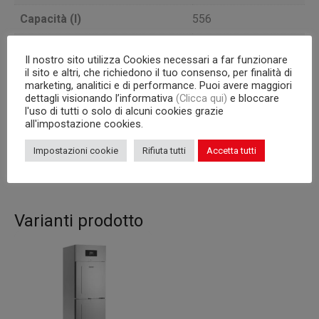
Capacità (l)
556
Porte
1
Il nostro sito utilizza Cookies necessari a far funzionare
il sito e altri, che richiedono il tuo consenso, per finalità di
Unità Condensatrice
a bordo
marketing, analitici e di performance. Puoi avere maggiori
dettagli visionando l’informativa
(Clicca qui)
e bloccare
BASSA
l'uso di tutti o solo di alcuni cookies grazie
Versione
TEMPERATURA
all'impostazione cookies.
Impostazioni cookie
Rifiuta tutti
Accetta tutti
Capacità interna
griglie GN 2/1
Varianti prodotto