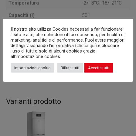
Temperatura
-2/+8°C -18/-21°C
Capacità (l)
501
Porte
2 1/2
Il nostro sito utilizza Cookies necessari a far funzionare
il sito e altri, che richiedono il tuo consenso, per finalità di
Unità Condensatrice
marketing, analitici e di performance. Puoi avere maggiori
a bordo
dettagli visionando l’informativa
(Clicca qui)
e bloccare
l'uso di tutti o solo di alcuni cookies grazie
VERSIONE
Versione
all'impostazione cookies.
COMBINATA
Impostazioni cookie
Rifiuta tutti
Accetta tutti
Capacità interna
griglie GN 2/1
Varianti prodotto