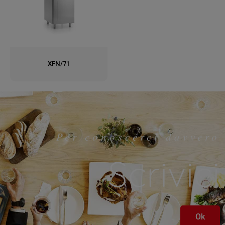
XFN/71
Per conoscerci davvero
Scrivici
Ok