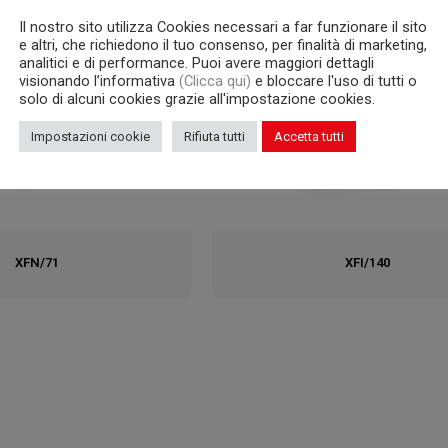
Il nostro sito utilizza Cookies necessari a far funzionare il sito
e altri, che richiedono il tuo consenso, per finalità di marketing,
analitici e di performance. Puoi avere maggiori dettagli
visionando l’informativa
(Clicca qui)
e bloccare l'uso di tutti o
solo di alcuni cookies grazie all'impostazione cookies.
Impostazioni cookie
Rifiuta tutti
Accetta tutti
XFN/71
XFI/140