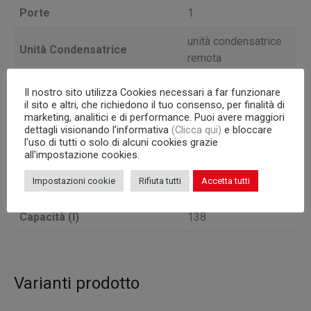
Porte
1
unità condensatrice
Unità Condensatrice
remota
TEMPERATURA
Il nostro sito utilizza Cookies necessari a far funzionare
Versione
POSITIVA
il sito e altri, che richiedono il tuo consenso, per finalità di
marketing, analitici e di performance. Puoi avere maggiori
dettagli visionando l’informativa
(Clicca qui)
e bloccare
Profondità
70
l'uso di tutti o solo di alcuni cookies grazie
all'impostazione cookies.
Capacità interna
griglie GN 1/1
Impostazioni cookie
Rifiuta tutti
Accetta tutti
Corpo
665
Capacità (l)
138
Varianti prodotto