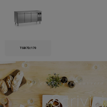
TGB7D/170
Per conoscerci davvero
Scrivici