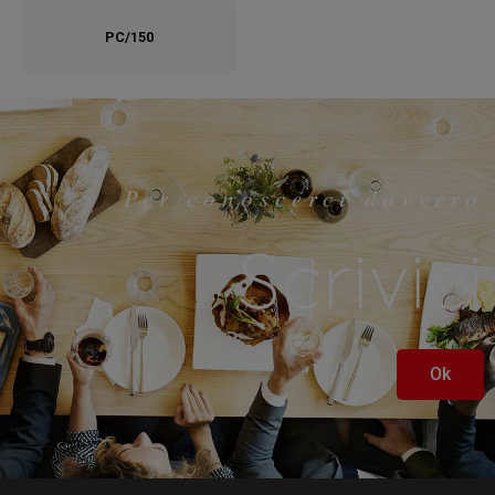
PC/150
Per conoscerci davvero
Scrivici
Ok