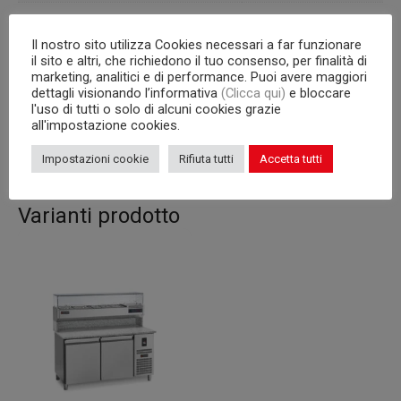
Porte
2
Il nostro sito utilizza Cookies necessari a far funzionare
Unità Condensatrice
a bordo
il sito e altri, che richiedono il tuo consenso, per finalità di
marketing, analitici e di performance. Puoi avere maggiori
dettagli visionando l’informativa
(Clicca qui)
e bloccare
Capacità interna
griglie 600×400 mm
l'uso di tutti o solo di alcuni cookies grazie
all'impostazione cookies.
Corpo
710
Impostazioni cookie
Rifiuta tutti
Accetta tutti
Varianti prodotto