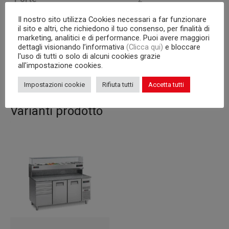
Il nostro sito utilizza Cookies necessari a far funzionare
Unità Condensatrice
a bordo
il sito e altri, che richiedono il tuo consenso, per finalità di
marketing, analitici e di performance. Puoi avere maggiori
Capacità interna
bacinelle GN
dettagli visionando l’informativa
(Clicca qui)
e bloccare
l'uso di tutti o solo di alcuni cookies grazie
Corpo
680
all'impostazione cookies.
Impostazioni cookie
Rifiuta tutti
Accetta tutti
Varianti prodotto