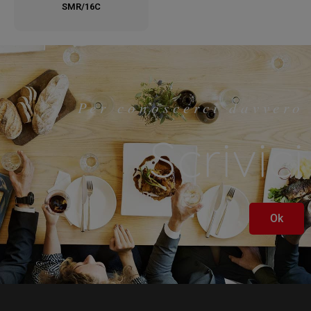
SMR/16C
Per conoscerci davvero
Scrivici
Ok