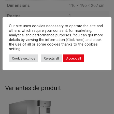
Dimensions
116 × 196 × 267 cm
Portes
1
Our site uses cookies necessary to operate the site and
Groupe frogorifique
groupe à distance
others, which require your consent, for marketing,
analytical and performance purposes. You can get more
Température
-10/+40°C
details by viewing the information
(Click here)
and block
the use of all or some cookies thanks to the cookies
2 chariots 600×800
setting.
Capacité interne
mm
Cookie settings
Rejects all
Accept all
Version
MAX 90 % HR
Variantes de produit