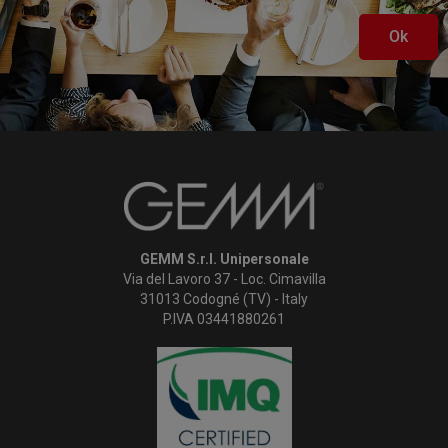
Ok
GEMM S.r.l. Unipersonale
Via del Lavoro 37 - Loc. Cimavilla
31013 Codogné (TV) - Italy
P.IVA 03441880261