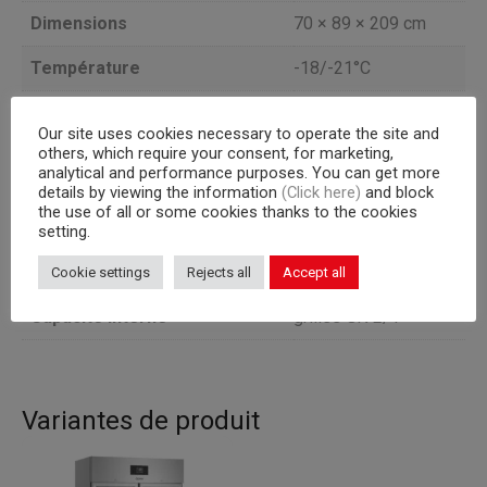
Dimensions
70 × 89 × 209 cm
Température
-18/-21°C
Capacité (l)
556
Our site uses cookies necessary to operate the site and
others, which require your consent, for marketing,
Portes
2 1/2
analytical and performance purposes. You can get more
details by viewing the information
(Click here)
and block
Groupe frogorifique
a bordo
the use of all or some cookies thanks to the cookies
setting.
TEMPÉRATURE
Version
NÉGATIVE
Cookie settings
Rejects all
Accept all
Capacité interne
grilles GN 2/1
Variantes de produit