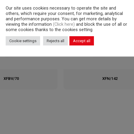
Our site uses cookies necessary to operate the site and
others, which require your consent, for marketing, analytical
and performance purposes. You can get more details by
viewing the information
(Click here)
and block the use of all or
some cookies thanks to the cookies setting.
Cookie settings
Rejects all
Accept all
XFBV/70
XFN/142