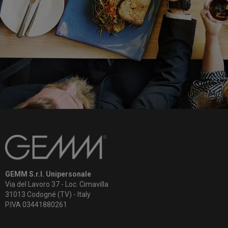
GEMM S.r.l. Unipersonale
Via del Lavoro 37 - Loc. Cimavilla
31013 Codogné (TV) - Italy
P.IVA 03441880261