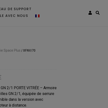
EAU DE SUPPORT
LLE AVEC NOUS
ie Space Plus
/
XFNV/70
E
N 2/1 PORTE VITRÉE – Armoire
rilles GN 2/1, équipée de serrure
nible dans la version avec
oteur à distance.