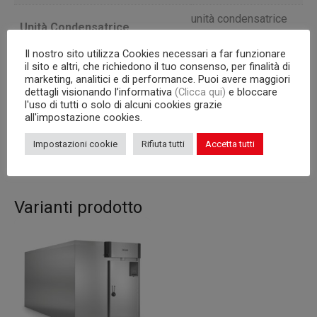
unità condensatrice
Unità Condensatrice
remota
Il nostro sito utilizza Cookies necessari a far funzionare
10 carrelli 600×800
il sito e altri, che richiedono il tuo consenso, per finalità di
Capacità interna
marketing, analitici e di performance. Puoi avere maggiori
mm
dettagli visionando l’informativa
(Clicca qui)
e bloccare
l'uso di tutti o solo di alcuni cookies grazie
Temperatura
-10/+40°C
all'impostazione cookies.
Versione
MAX 90% UR
Impostazioni cookie
Rifiuta tutti
Accetta tutti
Varianti prodotto