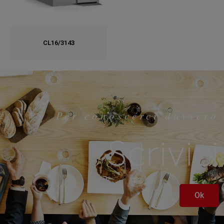
CL16/3143
Per conoscerci davvero
Scrivici
Ok