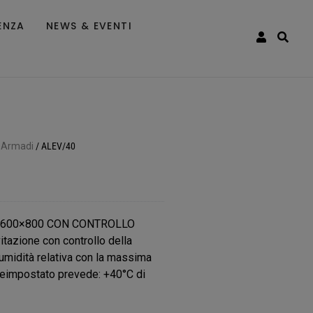
ENZA
NEWS & EVENTI
 Armadi
/
ALEV/40
E 600×800 CON CONTROLLO
azione con controllo della
 umidità relativa con la massima
reimpostato prevede: +40°C di