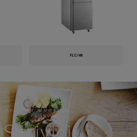
FLC/48
noscerci davvero
Scrivici