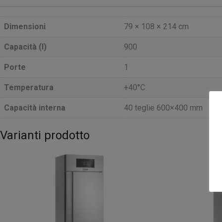
Dimensioni
79 × 108 × 214 cm
Capacità (l)
900
Porte
1
Temperatura
+40°C
Capacità interna
40 teglie 600×400 mm
Varianti prodotto