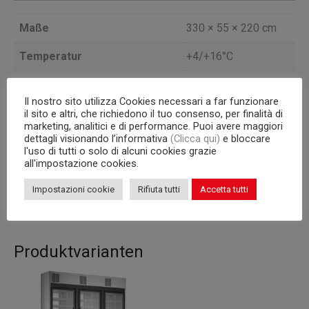
Maße
330 × 55 × 220 cm
Temperatur
+4/+16°C
Türen
8
Il nostro sito utilizza Cookies necessari a far funzionare
Kondensatoreinheit
a bordo
il sito e altri, che richiedono il tuo consenso, per finalità di
marketing, analitici e di performance. Puoi avere maggiori
dettagli visionando l’informativa
(Clicca qui)
e bloccare
DURCHGEHENDE
Version
l'uso di tutti o solo di alcuni cookies grazie
AUSFÜHRUNG
all'impostazione cookies.
Interne Kapazität
512 Flaschen
Impostazioni cookie
Rifiuta tutti
Accetta tutti
Produktvarianten