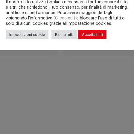
Il nostro sito utilizza Cookies necessari a far funzionare il sito
e altri, che richiedono il tuo consenso, per finalità di marketing,
analitici e di performance. Puoi avere maggiori dettagli
visionando l’informativa
(Clicca qui)
e bloccare l'uso di tutti o
solo di alcuni cookies grazie all'impostazione cookies.
Impostazioni cookie
Rifiuta tutti
Accetta tutti
WL6/126S
WL6/126P