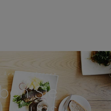
r kennenzulernen
ben Sie
uns