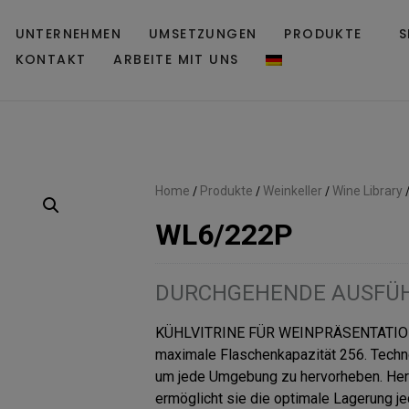
UNTERNEHMEN
UMSETZUNGEN
PRODUKTE
S
KONTAKT
ARBEITE MIT UNS
Home
/
Produkte
/
Weinkeller
/
Wine Library
WL6/222P
DURCHGEHENDE AUSFÜ
KÜHLVITRINE FÜR WEINPRÄSENTATION: 
maximale Flaschenkapazität 256. Techn
um jede Umgebung zu hervorheben. Herge
ermöglicht sie die optimale Lagerung je