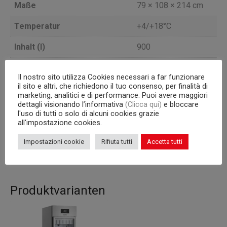
Maße
79 × 108 × 214 cm
Temperatur
+4/+18°C
Inhalt (l)
900
Türen
1
Il nostro sito utilizza Cookies necessari a far funzionare
il sito e altri, che richiedono il tuo consenso, per finalità di
Kondensatoreinheit
a bordo
marketing, analitici e di performance. Puoi avere maggiori
dettagli visionando l’informativa
(Clicca qui)
e bloccare
Version
SCHOKOLADE
l'uso di tutti o solo di alcuni cookies grazie
all'impostazione cookies.
40 Bleche 600×400
Interne Kapazität
mm
Impostazioni cookie
Rifiuta tutti
Accetta tutti
Produktvarianten