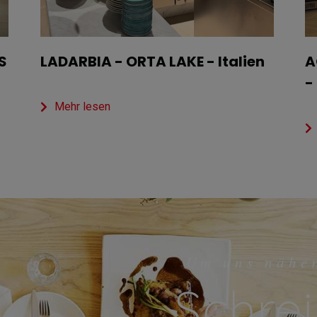
S
LADARBIA - ORTA LAKE - Italien
A
-
Mehr lesen
Um uns nähe
Schrei