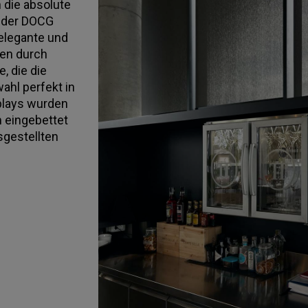
 die absolute
el der DOCG
 elegante und
en durch
, die die
hl perfekt in
splays wurden
m eingebettet
sgestellten