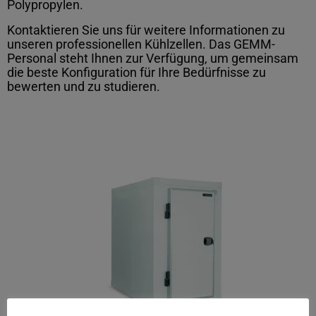
Polypropylen.
Kontaktieren Sie uns für weitere Informationen zu
unseren professionellen Kühlzellen. Das GEMM-
Personal steht Ihnen zur Verfügung, um gemeinsam
die beste Konfiguration für Ihre Bedürfnisse zu
bewerten und zu studieren.