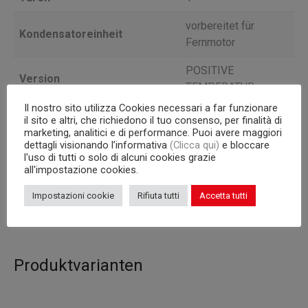
vorbereitet für
Kondensatoreinheit
Fernmotor
POSITIVE
Version
TEMPERATUR
Il nostro sito utilizza Cookies necessari a far funzionare
Tiefe
77
il sito e altri, che richiedono il tuo consenso, per finalità di
marketing, analitici e di performance. Puoi avere maggiori
Interne Kapazität
600×400 mm Roste
dettagli visionando l’informativa
(Clicca qui)
e bloccare
l'uso di tutti o solo di alcuni cookies grazie
all'impostazione cookies.
Korpus
710
Impostazioni cookie
Rifiuta tutti
Accetta tutti
Inhalt (l)
195
Produktvarianten