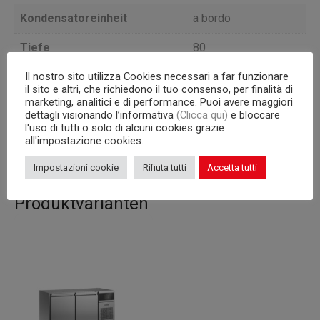
Kondensatoreinheit
a bordo
Tiefe
80
Il nostro sito utilizza Cookies necessari a far funzionare
Interne Kapazität
600×400 mm Roste
il sito e altri, che richiedono il tuo consenso, per finalità di
marketing, analitici e di performance. Puoi avere maggiori
Korpus
710
dettagli visionando l’informativa
(Clicca qui)
e bloccare
l'uso di tutti o solo di alcuni cookies grazie
Inhalt (l)
822
all'impostazione cookies.
Impostazioni cookie
Rifiuta tutti
Accetta tutti
Produktvarianten