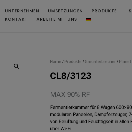
UNTERNEHMEN
UMSETZUNGEN
PRODUKTE
S
KONTAKT
ARBEITE MIT UNS
Home
/
Produkte
/
Gärunterbrecher
/
Plane
CL8/3123
MAX 90% RF
Fermentierkammer für 8 Wagen 600×800
modularen Paneelen, Dampferzeuger, 7-
von Belüftung und Feuchtigkeit in alle
über Wi-Fi.