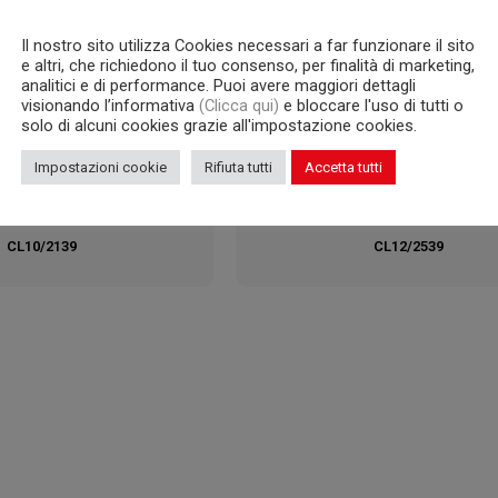
Il nostro sito utilizza Cookies necessari a far funzionare il sito
e altri, che richiedono il tuo consenso, per finalità di marketing,
analitici e di performance. Puoi avere maggiori dettagli
visionando l’informativa
(Clicca qui)
e bloccare l'uso di tutti o
solo di alcuni cookies grazie all'impostazione cookies.
Impostazioni cookie
Rifiuta tutti
Accetta tutti
CL10/2139
CL12/2539