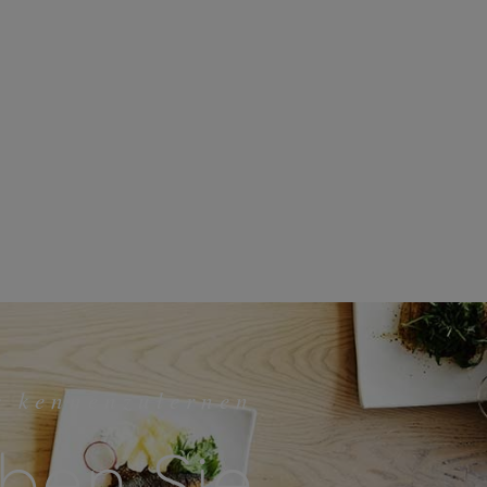
r kennenzulernen
ben Sie