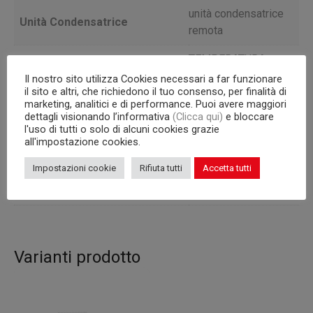
unità condensatrice
Unità Condensatrice
remota
TEMPERATURA
Versione
POSITIVA
Il nostro sito utilizza Cookies necessari a far funzionare
il sito e altri, che richiedono il tuo consenso, per finalità di
Profondità
marketing, analitici e di performance. Puoi avere maggiori
80
dettagli visionando l’informativa
(Clicca qui)
e bloccare
l'uso di tutti o solo di alcuni cookies grazie
Capacità interna
griglie 600×400 mm
all'impostazione cookies.
Corpo
710
Impostazioni cookie
Rifiuta tutti
Accetta tutti
Capacità (l)
390
Varianti prodotto