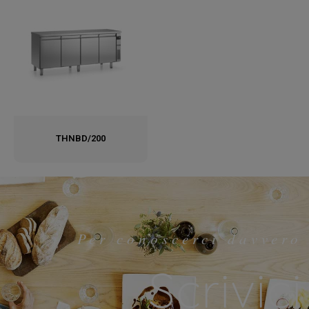
THNBD/200
Per conoscerci davvero
Scrivici