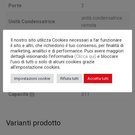
Porte
2
unità condensatrice
Unità Condensatrice
remota
BASSA
Il nostro sito utilizza Cookies necessari a far funzionare
Versione
TEMPERATURA
il sito e altri, che richiedono il tuo consenso, per finalità di
marketing, analitici e di performance. Puoi avere maggiori
dettagli visionando l’informativa
(Clicca qui)
e bloccare
Profondità
69
l'uso di tutti o solo di alcuni cookies grazie
all'impostazione cookies.
Capacità interna
griglie GN 1/1
Impostazioni cookie
Rifiuta tutti
Accetta tutti
Corpo
760
Capacità (l)
311
Varianti prodotto