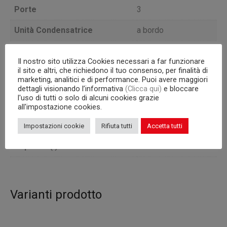
Porte
3
Unità Condensatrice
a bordo
TEMPERATURA
Versione
Il nostro sito utilizza Cookies necessari a far funzionare
POSITIVA
il sito e altri, che richiedono il tuo consenso, per finalità di
marketing, analitici e di performance. Puoi avere maggiori
Profondità
70
dettagli visionando l’informativa
(Clicca qui)
e bloccare
l'uso di tutti o solo di alcuni cookies grazie
Capacità interna
griglie GN 1/1
all'impostazione cookies.
Corpo
760
Impostazioni cookie
Rifiuta tutti
Accetta tutti
Capacità (l)
485
Varianti prodotto