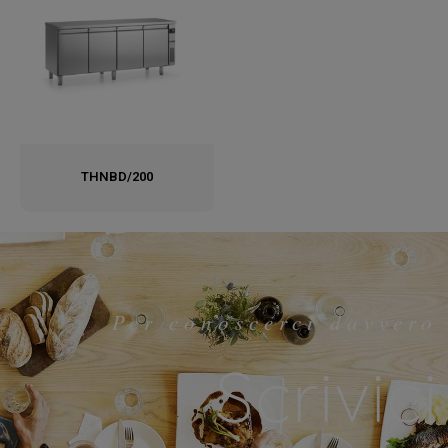
THNBD/200
Per conoscerci davvero
Scrivici