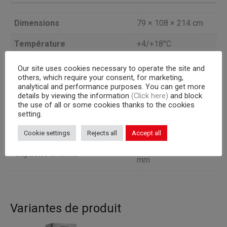
Dimensions
79 × 108 × 214 cm
Température
+4/+18°C
Capacité (l)
900
Our site uses cookies necessary to operate the site and
others, which require your consent, for marketing,
Portes
1
analytical and performance purposes. You can get more
details by viewing the information
(Click here)
and block
the use of all or some cookies thanks to the cookies
Groupe frogorifique
a bordo
setting.
Version
CHOCOLAT
Cookie settings
Rejects all
Accept all
40 plateaux 600×400
Capacité interne
mm
Variantes de produit