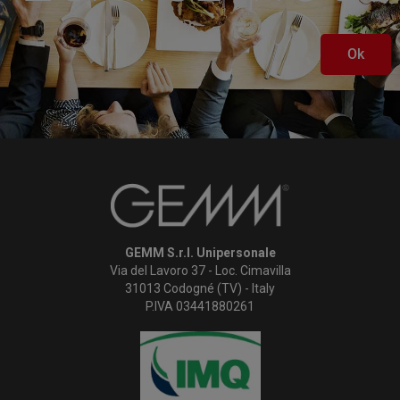
Ok
GEMM S.r.l. Unipersonale
Via del Lavoro 37 - Loc. Cimavilla
31013 Codogné (TV) - Italy
P.IVA 03441880261