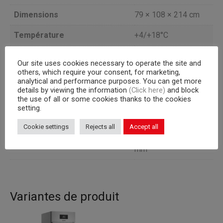
Dimensions
79 × 108 × 214 cm
Température
+4/+18°C
Capacité (l)
900
Our site uses cookies necessary to operate the site and
others, which require your consent, for marketing,
Portes
2
analytical and performance purposes. You can get more
details by viewing the information
(Click here)
and block
Groupe frogorifique
a bordo
the use of all or some cookies thanks to the cookies
setting.
Version
CHOCOLAT
Cookie settings
Rejects all
Accept all
40 plateaux 600×400
Capacité interne
mm
Variantes de produit