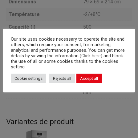
Dimensions
79 × 69 × 214 cm
Température
-2/+8°C
Capacité (l)
500
Our site uses cookies necessary to operate the site and
TEMPÉRATURE
Version
others, which require your consent, for marketing,
NORMALE
analytical and performance purposes. You can get more
details by viewing the information
(Click here)
and block
Portes
1
the use of all or some cookies thanks to the cookies
setting.
Groupe frogorifique
a bordo
Cookie settings
Rejects all
Accept all
20 plateaux 600×400
Capacité interne
mm
Variantes de produit