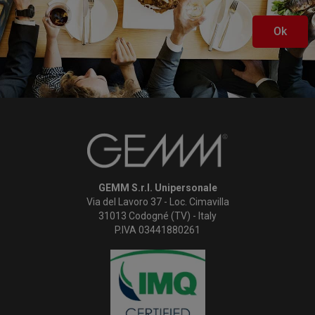
Ok
GEMM S.r.l. Unipersonale
Via del Lavoro 37 - Loc. Cimavilla
31013 Codogné (TV) - Italy
P.IVA 03441880261