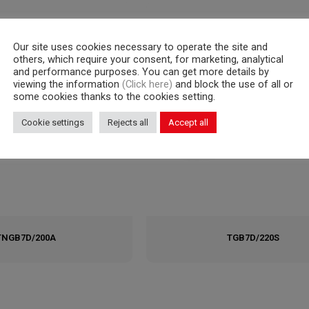
Our site uses cookies necessary to operate the site and
others, which require your consent, for marketing, analytical
and performance purposes. You can get more details by
viewing the information
(Click here)
and block the use of all or
some cookies thanks to the cookies setting.
Cookie settings
Rejects all
Accept all
TNGB7D/200A
TGB7D/220S