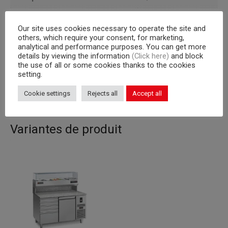
Portes
2
Our site uses cookies necessary to operate the site and
others, which require your consent, for marketing,
Groupe frogorifique
a bordo
analytical and performance purposes. You can get more
details by viewing the information
(Click here)
and block
Capacité interne
grilles 600×400 mm
the use of all or some cookies thanks to the cookies
setting.
Corps
710
Cookie settings
Rejects all
Accept all
Variantes de produit