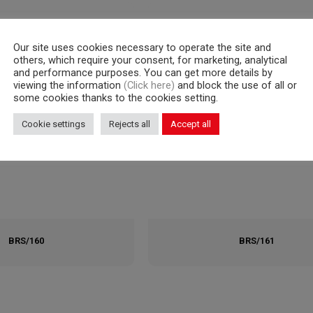
Our site uses cookies necessary to operate the site and
others, which require your consent, for marketing, analytical
and performance purposes. You can get more details by
viewing the information
(Click here)
and block the use of all or
some cookies thanks to the cookies setting.
Cookie settings
Rejects all
Accept all
BRS/160
BRS/161