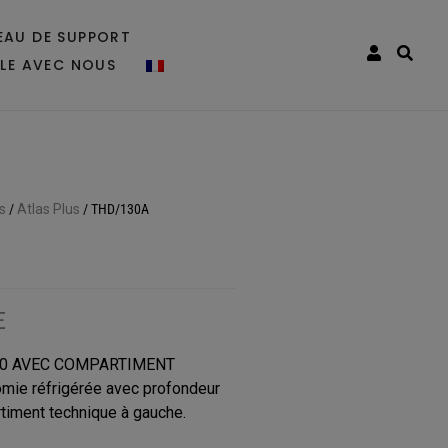
EAU DE SUPPORT
LLE AVEC NOUS
s
/
Atlas Plus
/
THD/130A
E
760 AVEC COMPARTIMENT
ie réfrigérée avec profondeur
timent technique à gauche.