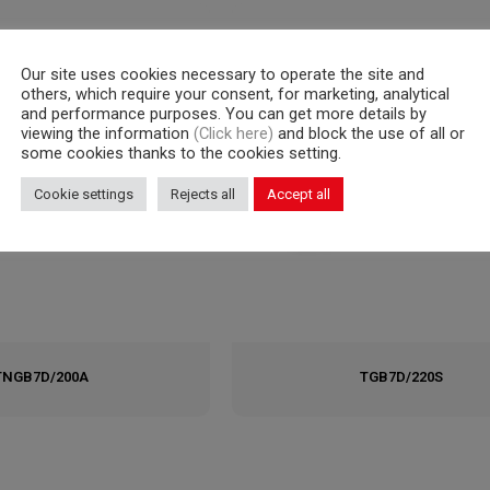
Our site uses cookies necessary to operate the site and
others, which require your consent, for marketing, analytical
and performance purposes. You can get more details by
viewing the information
(Click here)
and block the use of all or
some cookies thanks to the cookies setting.
Cookie settings
Rejects all
Accept all
TNGB7D/200A
TGB7D/220S