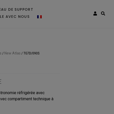
EAU DE SUPPORT
LLE AVEC NOUS
s
/
New Atlas
/
TG7D/090S
E
ronomie réfrigérée avec
avec compartiment technique à