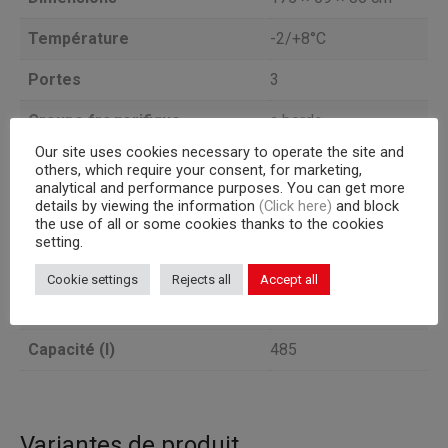
Température
-2/+8°C
Portes
3
Groupe frogorifique
a bordo
Our site uses cookies necessary to operate the site and
TEMPÉRATURE
others, which require your consent, for marketing,
Version
NORMALE
analytical and performance purposes. You can get more
details by viewing the information
(Click here)
and block
the use of all or some cookies thanks to the cookies
Profondeur
69
setting.
Capacité interne
grilles GN 1/1
Cookie settings
Rejects all
Accept all
Corps
760
Capacité (l)
485
Variantes de produit