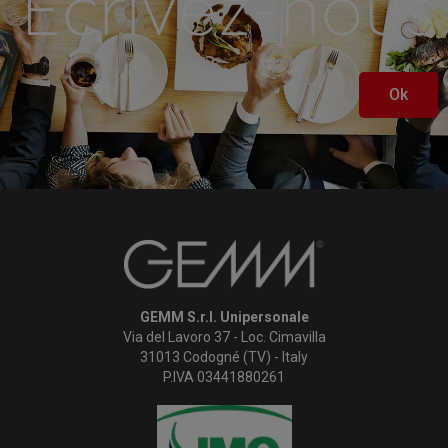
Écrivez-nous
Ok
GEMM S.r.l. Unipersonale
Via del Lavoro 37 - Loc. Cimavilla
31013 Codogné (TV) - Italy
P.IVA 03441880261